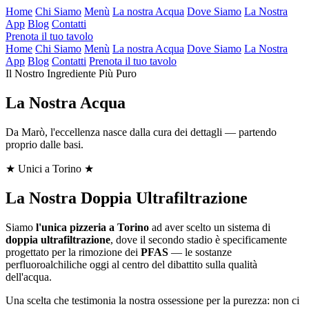
Home
Chi Siamo
Menù
La nostra Acqua
Dove Siamo
La Nostra
App
Blog
Contatti
Prenota il tuo tavolo
Home
Chi Siamo
Menù
La nostra Acqua
Dove Siamo
La Nostra
App
Blog
Contatti
Prenota il tuo tavolo
Il Nostro Ingrediente Più Puro
La Nostra Acqua
Da Marò, l'eccellenza nasce dalla cura dei dettagli — partendo
proprio dalle basi.
★ Unici a Torino ★
La Nostra
Doppia Ultrafiltrazione
Siamo
l'unica pizzeria a Torino
ad aver scelto un sistema di
doppia ultrafiltrazione
, dove il secondo stadio è specificamente
progettato per la rimozione dei
PFAS
— le sostanze
perfluoroalchiliche oggi al centro del dibattito sulla qualità
dell'acqua.
Una scelta che testimonia la nostra ossessione per la purezza: non ci