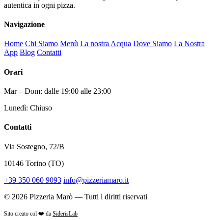
autentica in ogni pizza.
Navigazione
Home
Chi Siamo
Menù
La nostra Acqua
Dove Siamo
La Nostra
App
Blog
Contatti
Orari
Mar – Dom: dalle 19:00 alle 23:00
Lunedì: Chiuso
Contatti
Via Sostegno, 72/B
10146 Torino (TO)
+39 350 060 9093
info@pizzeriamaro.it
© 2026 Pizzeria Marò — Tutti i diritti riservati
Sito creato col ❤️ da
SiderisLab